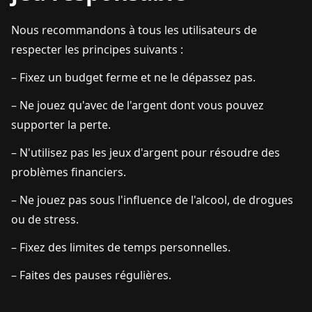
Nous recommandons à tous les utilisateurs de
respecter les principes suivants :
– Fixez un budget ferme et ne le dépassez pas.
– Ne jouez qu'avec de l'argent dont vous pouvez
supporter la perte.
– N'utilisez pas les jeux d'argent pour résoudre des
problèmes financiers.
– Ne jouez pas sous l'influence de l'alcool, de drogues
ou de stress.
– Fixez des limites de temps personnelles.
– Faites des pauses régulières.