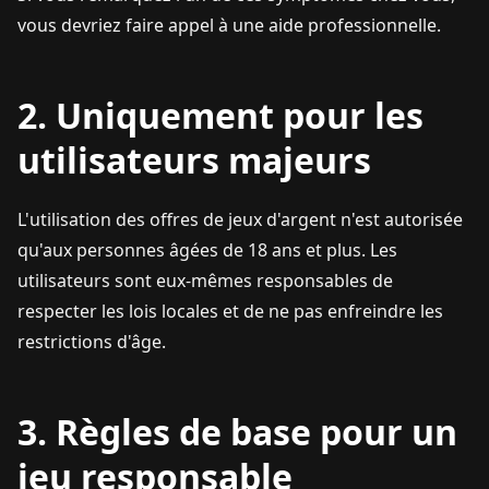
vous devriez faire appel à une aide professionnelle.
2. Uniquement pour les
utilisateurs majeurs
L'utilisation des offres de jeux d'argent n'est autorisée
qu'aux personnes âgées de 18 ans et plus. Les
utilisateurs sont eux-mêmes responsables de
respecter les lois locales et de ne pas enfreindre les
restrictions d'âge.
3. Règles de base pour un
jeu responsable