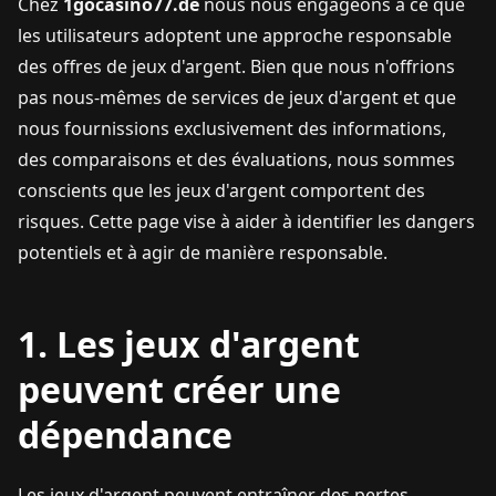
Chez
1gocasino77.de
nous nous engageons à ce que
les utilisateurs adoptent une approche responsable
des offres de jeux d'argent. Bien que nous n'offrions
pas nous-mêmes de services de jeux d'argent et que
nous fournissions exclusivement des informations,
des comparaisons et des évaluations, nous sommes
conscients que les jeux d'argent comportent des
risques. Cette page vise à aider à identifier les dangers
potentiels et à agir de manière responsable.
1. Les jeux d'argent
peuvent créer une
dépendance
Les jeux d'argent peuvent entraîner des pertes