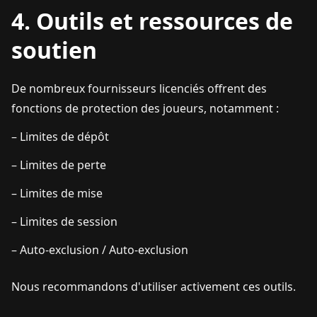
4. Outils et ressources de
soutien
De nombreux fournisseurs licenciés offrent des
fonctions de protection des joueurs, notamment :
– Limites de dépôt
– Limites de perte
– Limites de mise
– Limites de session
– Auto-exclusion / Auto-exclusion
Nous recommandons d'utiliser activement ces outils.