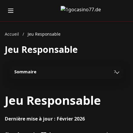
Accueil
/
Jeu Responsable
Jeu Responsable
Sommaire
7
Jeu Responsable
Dernière mise à jour : Février 2026