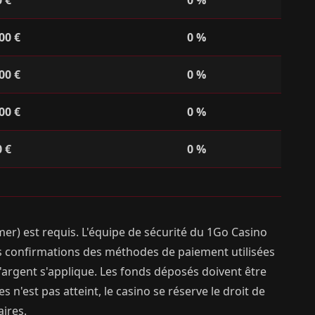
00 €
0 %
00 €
0 %
00 €
0 %
 €
0 %
r) est requis. L'équipe de sécurité du 1Go Casino
es confirmations des méthodes de paiement utilisées
'argent s'applique. Les fonds déposés doivent être
s n'est pas atteint, le casino se réserve le droit de
aires.