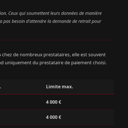
ation. Ceux qui soumettent leurs données de manière
n'a pas besoin d'attendre la demande de retrait pour
s
chez de nombreux prestataires, elle est souvent
end uniquement du prestataire de paiement choisi.
.
Limite max.
4 000 €
4 000 €