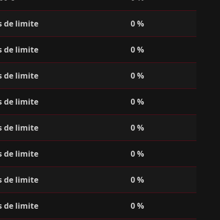
 de limite
0 %
 de limite
0 %
 de limite
0 %
 de limite
0 %
 de limite
0 %
 de limite
0 %
 de limite
0 %
 de limite
0 %