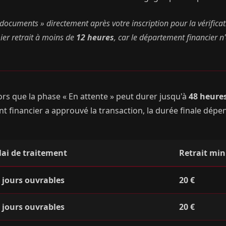
 documents » directement après votre inscription pour la vérific
ier retrait à moins de
12 heures
, car le département financier 
lors que la phase « En attente » peut durer jusqu'à
48 heure
nt financier a approuvé la transaction, la durée finale dép
lai de traitement
Retrait min
5 jours ouvrables
20 €
5 jours ouvrables
20 €