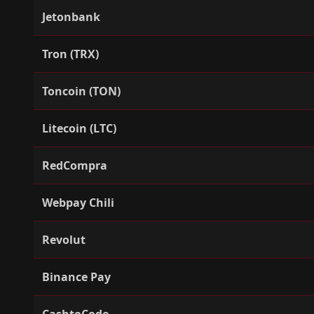
Jetonbank
Tron (TRX)
Toncoin (TON)
Litecoin (LTC)
RedCompra
Webpay Chili
Revolut
Binance Pay
CashtoCode