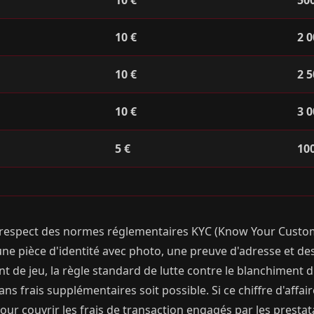
10 €
2 0
10 €
2 5
10 €
3 0
5 €
100
e respect des normes réglementaires KYC (Know Your Custome
'une pièce d'identité avec photo, une preuve d'adresse et d
de jeu, la règle standard de lutte contre le blanchiment d
ns frais supplémentaires soit possible. Si ce chiffre d'affaire
our couvrir les frais de transaction engagés par les prestat