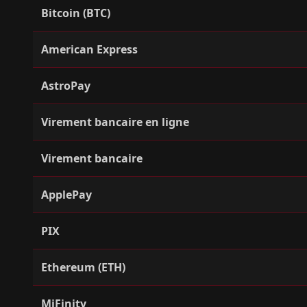
Bitcoin (BTC)
American Express
AstroPay
Virement bancaire en ligne
Virement bancaire
ApplePay
PIX
Ethereum (ETH)
MiFinity