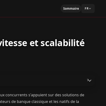
Sommaire
FR
tesse et scalabilité
7
x concurrents s'appuient sur des solutions de
ateurs de banque classique et les natifs de la