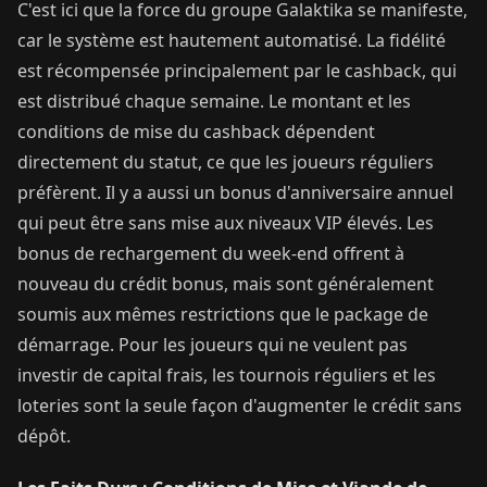
C'est ici que la force du groupe Galaktika se manifeste,
car le système est hautement automatisé. La fidélité
est récompensée principalement par le cashback, qui
est distribué chaque semaine. Le montant et les
conditions de mise du cashback dépendent
directement du statut, ce que les joueurs réguliers
préfèrent. Il y a aussi un bonus d'anniversaire annuel
qui peut être sans mise aux niveaux VIP élevés. Les
bonus de rechargement du week-end offrent à
nouveau du crédit bonus, mais sont généralement
soumis aux mêmes restrictions que le package de
démarrage. Pour les joueurs qui ne veulent pas
investir de capital frais, les tournois réguliers et les
loteries sont la seule façon d'augmenter le crédit sans
dépôt.