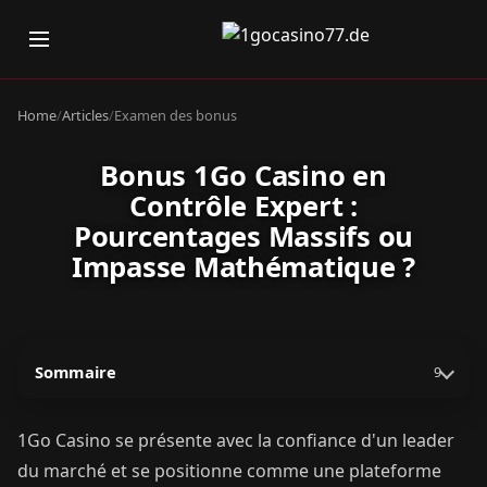
Home
/
Articles
/
Examen des bonus
Bonus 1Go Casino en
Contrôle Expert :
Pourcentages Massifs ou
Impasse Mathématique ?
Sommaire
9
1Go Casino se présente avec la confiance d'un leader
du marché et se positionne comme une plateforme