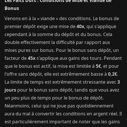
Les Faits Durs : Conditions de Mise et Viande de
Bonus
Venons-en à la « viande » des conditions. Le bonus de
premier dépôt exige une mise de
40x
, qui s'applique
cependant à la somme du dépôt et du bonus. Cela
double effectivement la difficulté par rapport aux
mises pures sur bonus. Pour le bonus sans dépôt, un
facteur de
45x
s'applique aux gains des tours. Pendant
que le bonus est actif, la mise est limitée à
5€
, et pour
l'offre sans dépôt, elle est extrêmement basse à
0,2€
.
La limite de temps est extrêmement stressante avec
3
jours
pour le bonus sans dépôt, tandis que vous avez
un peu plus de temps pour le bonus de dépôt.
Néanmoins, celui qui ne joue pas quotidiennement
aura du mal à convertir les conditions en argent réel. Il
est particulièrement important de noter que les gains