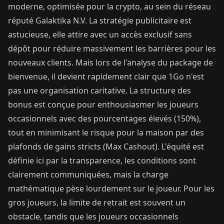
moderne, optimisée pour la crypto, au sein du réseau
réputé Galaktika N.V. La stratégie publicitaire est
astucieuse, elle attire avec un accès exclusif sans
dépôt pour réduire massivement les barrières pour les
nouveaux clients. Mais lors de l'analyse du package de
bienvenue, il devient rapidement clair que 1Go n'est
pas une organisation caritative. La structure des
bonus est conçue pour enthousiasmer les joueurs
occasionnels avec des pourcentages élevés (150%),
tout en minimisant le risque pour la maison par des
plafonds de gains stricts (Max Cashout). L'équité est
définie ici par la transparence, les conditions sont
clairement communiquées, mais la charge
mathématique pèse lourdement sur le joueur. Pour les
gros joueurs, la limite de retrait est souvent un
obstacle, tandis que les joueurs occasionnels