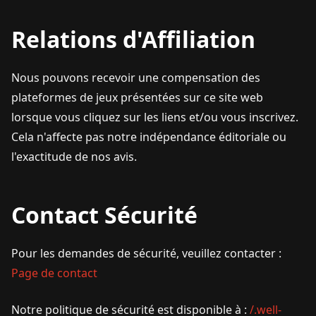
Relations d'Affiliation
Nous pouvons recevoir une compensation des
plateformes de jeux présentées sur ce site web
lorsque vous cliquez sur les liens et/ou vous inscrivez.
Cela n'affecte pas notre indépendance éditoriale ou
l'exactitude de nos avis.
Contact Sécurité
Pour les demandes de sécurité, veuillez contacter :
Page de contact
Notre politique de sécurité est disponible à :
/.well-