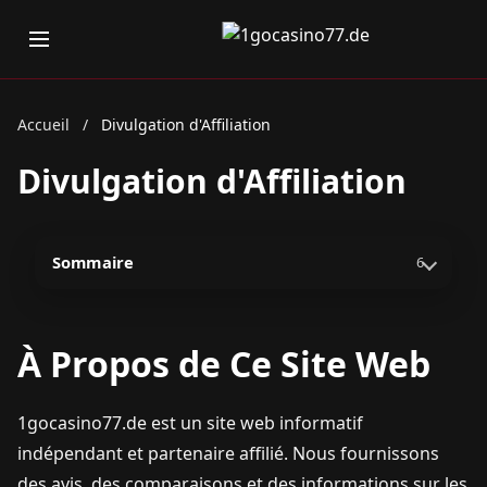
Accueil
/
Divulgation d'Affiliation
Divulgation d'Affiliation
Sommaire
6
À Propos de Ce Site Web
1gocasino77.de est un site web informatif
indépendant et partenaire affilié. Nous fournissons
des avis, des comparaisons et des informations sur les