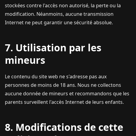
stockées contre l'accès non autorisé, la perte ou la
modification. Néanmoins, aucune transmission
Internet ne peut garantir une sécurité absolue.
7. Utilisation par les
mineurs
Le contenu du site web ne s'adresse pas aux
personnes de moins de 18 ans. Nous ne collectons
aucune donnée de mineurs et recommandons que les
parents surveillent l'accès Internet de leurs enfants.
8. Modifications de cette