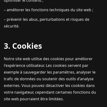
optimiser le contenu ;
– améliorer les fonctions techniques du site web ;
– prévenir les abus, perturbations et risques de
sécurité.
3. Cookies
Notre site web utilise des cookies pour améliorer
l'expérience utilisateur. Les cookies servent par
exemple à sauvegarder les paramètres, analyser le
trafic de données ou soutenir des outils d'analyse
externes. Vous pouvez désactiver les cookies dans
votre navigateur, cependant certaines fonctions du
site web pourraient être limitées.