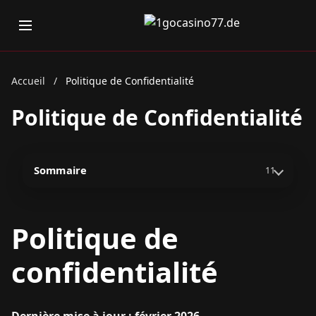
Accueil
/
Politique de Confidentialité
Politique de Confidentialité
Sommaire
11
Politique de
confidentialité