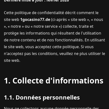
Dernière mise à jour : février 2026
Cette politique de confidentialité décrit comment le
site web
1gocasino77.de
(ci-après « site web », « nous
», « notre » ou « notre service ») collecte, traite et
protège les informations qui résultent de l'utilisation
de notre contenu et de nos fonctionnalités. En utilisant
le site web, vous acceptez cette politique. Si vous
n'acceptez pas les conditions, veuillez ne plus utiliser le
site web.
1. Collecte d'informations
1.1. Données personnelles
Nous ne collectons aucune donnée personnelle des