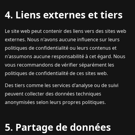
4. Liens externes et tiers
Le site web peut contenir des liens vers des sites web
externes. Nous n'avons aucune influence sur leurs
politiques de confidentialité ou leurs contenus et
n'assumons aucune responsabilité à cet égard. Nous
vous recommandons de vérifier séparément les
politiques de confidentialité de ces sites web.
Des tiers comme les services d'analyse ou de suivi
peuvent collecter des données techniques
anonymisées selon leurs propres politiques.
5. Partage de données