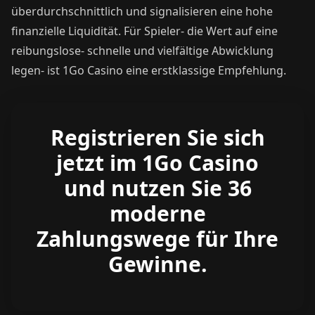
überdurchschnittlich und signalisieren eine hohe
finanzielle Liquidität. Für Spieler- die Wert auf eine
reibungslose- schnelle und vielfältige Abwicklung
legen- ist 1Go Casino eine erstklassige Empfehlung.
Registrieren Sie sich
jetzt im 1Go Casino
und nutzen Sie 36
moderne
Zahlungswege für Ihre
Gewinne.