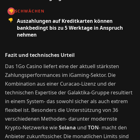
👎
SCHWÄCHEN
👎
Auszahlungen auf Kreditkarten können
bankbedingt bis zu 5 Werktage in Anspruch
nehmen
Fazit und technisches Urteil
Das 1Go Casino liefert eine der aktuell stärksten
Zahlungsperformances im iGaming-Sektor. Die
Kombination aus einer Curacao-Lizenz und der
technischen Expertise der Galaktika-Gruppe resultiert
in einem System- das sowohl sicher als auch extrem
flexibel ist. Besonders die Unterstützung von 36
verschiedenen Methoden- darunter modernste
Krypto-Netzwerke wie
Solana
und
TON
- macht den
Anbieter zukunftssicher. Die monatlichen Limits sind