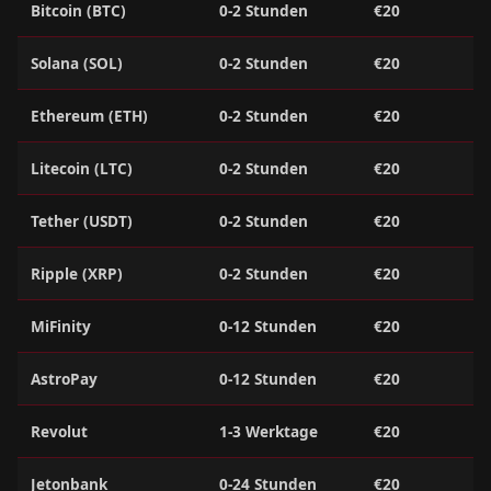
Bitcoin (BTC)
0-2 Stunden
€20
Solana (SOL)
0-2 Stunden
€20
Ethereum (ETH)
0-2 Stunden
€20
Litecoin (LTC)
0-2 Stunden
€20
Tether (USDT)
0-2 Stunden
€20
Ripple (XRP)
0-2 Stunden
€20
MiFinity
0-12 Stunden
€20
AstroPay
0-12 Stunden
€20
Revolut
1-3 Werktage
€20
Jetonbank
0-24 Stunden
€20