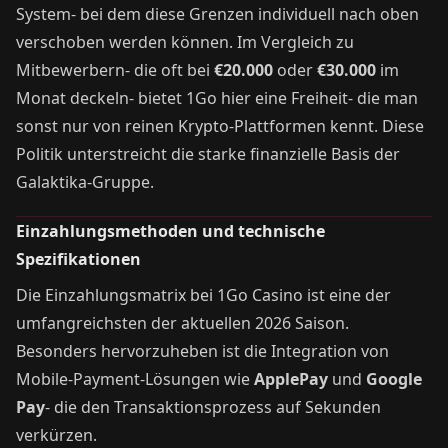
System- bei dem diese Grenzen individuell nach oben
verschoben werden können. Im Vergleich zu
Mitbewerbern- die oft bei
€20.000
oder
€30.000
im
Monat deckeln- bietet 1Go hier eine Freiheit- die man
sonst nur von reinen Krypto-Plattformen kennt. Diese
Politik unterstreicht die starke finanzielle Basis der
Galaktika-Gruppe.
Einzahlungsmethoden und technische
Spezifikationen
Die Einzahlungsmatrix bei 1Go Casino ist eine der
umfangreichsten der aktuellen 2026 Saison.
Besonders hervorzuheben ist die Integration von
Mobile-Payment-Lösungen wie
ApplePay
und
Google
Pay
- die den Transaktionsprozess auf Sekunden
verkürzen.