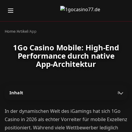
Home
/
Artikel
/
App
1Go Casino Mobile: High-End
Performance durch native
App-Architektur
Inhalt
8
In der dynamischen Welt des iGamings hat sich 1Go
Casino in 2026 als echter Vorreiter für mobile Exzellenz
positioniert. Während viele Wettbewerber lediglich