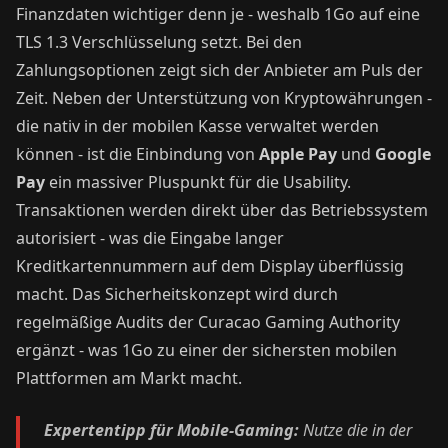
Finanzdaten wichtiger denn je - weshalb 1Go auf eine
TLS 1.3 Verschlüsselung setzt. Bei den
Zahlungsoptionen zeigt sich der Anbieter am Puls der
Zeit. Neben der Unterstützung von Kryptowährungen -
die nativ in der mobilen Kasse verwaltet werden
können - ist die Einbindung von
Apple Pay
und
Google
Pay
ein massiver Pluspunkt für die Usability.
Transaktionen werden direkt über das Betriebssystem
autorisiert - was die Eingabe langer
Kreditkartennummern auf dem Display überflüssig
macht. Das Sicherheitskonzept wird durch
regelmäßige Audits der Curacao Gaming Authority
ergänzt - was 1Go zu einer der sichersten mobilen
Plattformen am Markt macht.
Expertentipp für Mobile-Gaming:
Nutze die in der