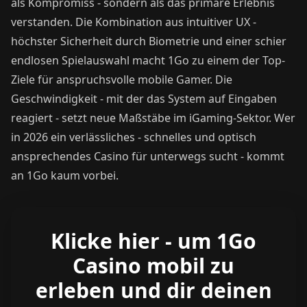
als Kompromiss - sondern als das primäre Erlebnis
verstanden. Die Kombination aus intuitiver UX -
höchster Sicherheit durch Biometrie und einer schier
endlosen Spielauswahl macht 1Go zu einem der Top-
Ziele für anspruchsvolle mobile Gamer. Die
Geschwindigkeit - mit der das System auf Eingaben
reagiert - setzt neue Maßstäbe im iGaming-Sektor. Wer
in 2026 ein verlässliches - schnelles und optisch
ansprechendes Casino für unterwegs sucht - kommt
an 1Go kaum vorbei.
Klicke hier - um 1Go
Casino mobil zu
erleben und dir deinen