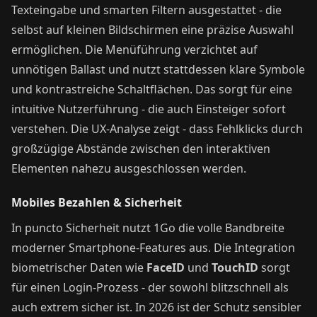
Texteingabe und smarten Filtern ausgestattet - die
selbst auf kleinen Bildschirmen eine präzise Auswahl
ermöglichen. Die Menüführung verzichtet auf
unnötigen Ballast und nutzt stattdessen klare Symbole
und kontrastreiche Schaltflächen. Das sorgt für eine
intuitive Nutzerführung - die auch Einsteiger sofort
verstehen. Die UX-Analyse zeigt - dass Fehlklicks durch
großzügige Abstände zwischen den interaktiven
Elementen nahezu ausgeschlossen werden.
Mobiles Bezahlen & Sicherheit
In puncto Sicherheit nutzt 1Go die volle Bandbreite
moderner Smartphone-Features aus. Die Integration
biometrischer Daten wie
FaceID
und
TouchID
sorgt
für einen Login-Prozess - der sowohl blitzschnell als
auch extrem sicher ist. In 2026 ist der Schutz sensibler