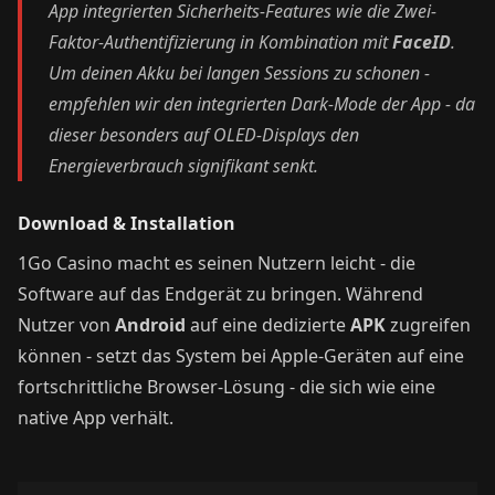
App integrierten Sicherheits-Features wie die Zwei-
Faktor-Authentifizierung in Kombination mit
FaceID
.
Um deinen Akku bei langen Sessions zu schonen -
empfehlen wir den integrierten Dark-Mode der App - da
dieser besonders auf OLED-Displays den
Energieverbrauch signifikant senkt.
Download & Installation
1Go Casino macht es seinen Nutzern leicht - die
Software auf das Endgerät zu bringen. Während
Nutzer von
Android
auf eine dedizierte
APK
zugreifen
können - setzt das System bei Apple-Geräten auf eine
fortschrittliche Browser-Lösung - die sich wie eine
native App verhält.