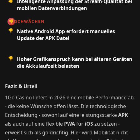
👍
Intelligente Anpassung der Stream-Qualität bei
mobilen Datenverbindungen
👎
SCHWÄCHEN
👎
Native Android App erfordert manuelles
Update der APK Datei
👎
Hoher Grafikanspruch kann bei älteren Geräten
die Akkulaufzeit belasten
Fazit & Urteil
1Go Casino liefert in 2026 eine mobile Performance ab
- die keine Wünsche offen lässt. Die technologische
Entscheidung - sowohl auf eine leistungsstarke
APK
als auch auf eine flexible
PWA
für
iOS
zu setzen -
erweist sich als goldrichtig. Hier wird Mobilität nicht