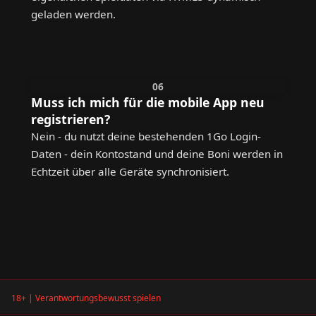
geladen werden.
06
Muss ich mich für die mobile App neu
registrieren?
Nein - du nutzt deine bestehenden 1Go Login-
Daten - dein Kontostand und deine Boni werden in
Echtzeit über alle Geräte synchronisiert.
18+ | Verantwortungsbewusst spielen